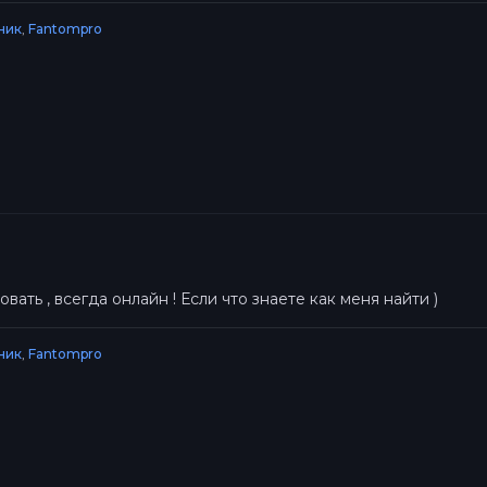
ник
,
Fantompro
ать , всегда онлайн ! Если что знаете как меня найти )
ник
,
Fantompro