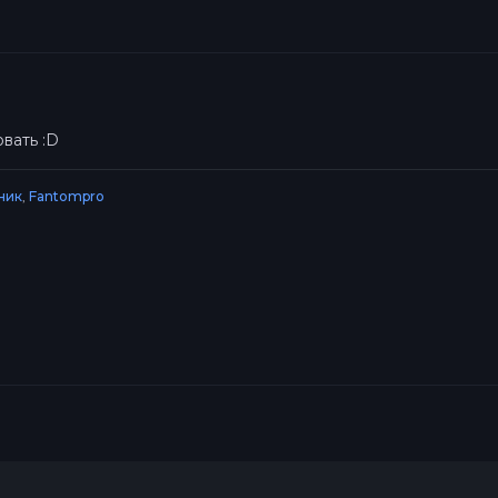
вать :D
ник
,
Fantompro