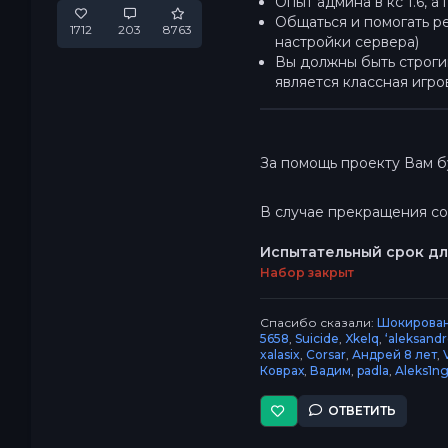
Опыт админа в кс 1.6, 
Общаться и помогать р
1712
203
8763
настройки сервера)
Вы должны быть строгим
является классная игро
За помощь проекту Вам 
В случае прекращения со
Испытательный срок дл
Набор закрыт
Спасибо сказали:
Шокирова
5658
,
Suicide
,
Xkelq
,
‘aleksandr
xalasix
,
Corsar
,
Андрей 8 лет
,
Коврах
,
Вадим
,
padla
,
Aleks1n
ОТВЕТИТЬ