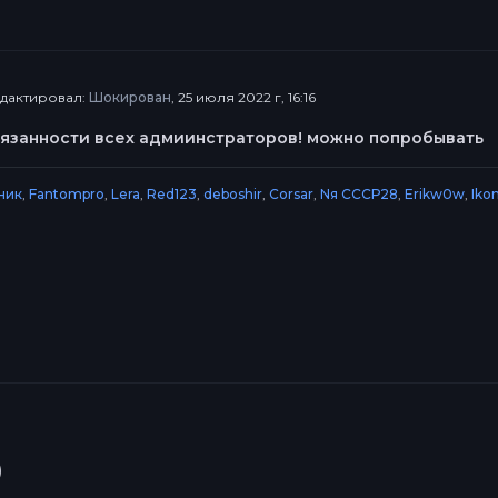
едактировал:
Шокирован
, 25 июля 2022 г, 16:16
бязанности всех адмиинстраторов! можно попробывать
ник
,
Fantompro
,
Lera
,
Red123
,
deboshir
,
Corsar
,
Nя СССР28
,
Erikw0w
,
Iko
)