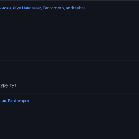
кисян
,
Жук Навозник
,
Fantompro
,
andreybol
уру тут
ник
,
Fantompro