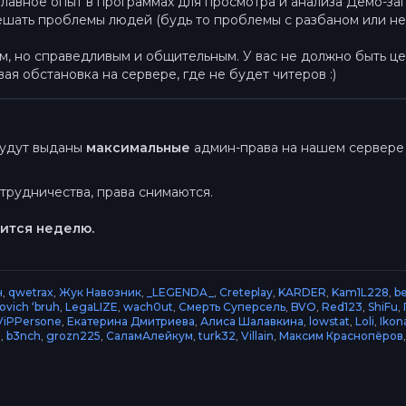
а главное опыт в программах для просмотра и анализа Демо-за
ешать проблемы людей (будь то проблемы с разбаном или нес
, но справедливым и общительным. У вас не должно быть цел
вая обстановка на сервере, где не будет читеров :)
будут выданы
максимальные
админ-права на нашем сервер
трудничества, права снимаются.
ится неделю.
н
,
qwetrax
,
Жук Навозник
,
_LEGENDA_
,
Creteplay
,
KARDER
,
Kam1L228
,
b
ovich ‘bruh
,
LegaLIZE
,
wach0ut
,
Смерть Суперсель
,
BVO
,
Red123
,
ShiFu
,
ViPPersone
,
Екатерина Дмитриева
,
Алиса Шалавкина
,
lowstat
,
Loli
,
Ikon
g
,
b3nch
,
grozn225
,
СаламАлейкум
,
turk32
,
Villain
,
Максим Краснопёров