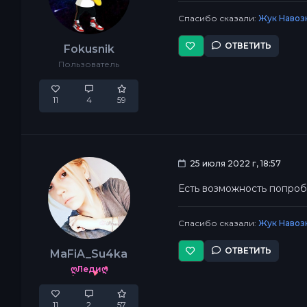
Спасибо сказали:
Жук Навоз
ОТВЕТИТЬ
Fokusnik
Пользователь
11
4
59
25 июля 2022 г, 18:57
Есть возможность попробов
Спасибо сказали:
Жук Навоз
ОТВЕТИТЬ
MaFiA_Su4ka
ღЛедиღ
11
2
57