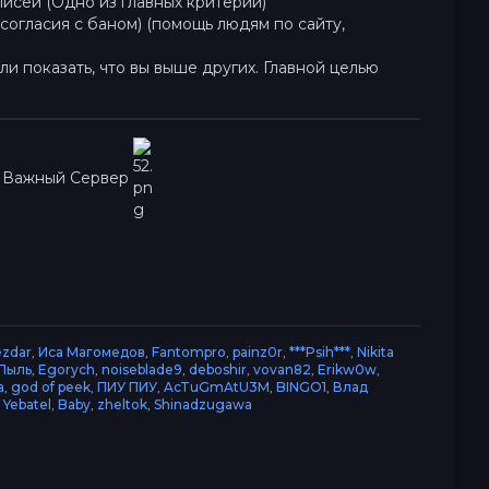
писей (Одно из главных критерий)
огласия с баном) (помощь людям по сайту,
и показать, что вы выше других. Главной целью
е Важный Сервер
ezdar
,
Иса Магомедов
,
Fantompro
,
painz0r
,
***Psih***
,
Nikita
Пыль
,
Egorych
,
noiseblade9
,
deboshir
,
vovan82
,
Erikw0w
,
a
,
god of peek
,
ПИУ ПИУ
,
AcTuGmAtU3M
,
BINGO1
,
Влад
,
Yebatel
,
Baby
,
zheltok
,
Shinadzugawa