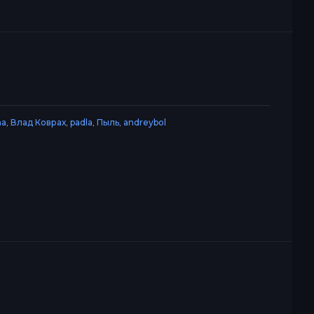
na
,
Влад Коврах
,
padla
,
Пыль
,
andreybol