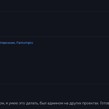
 Навозник
,
Fantompro
м, я умею это делать, был админом на других проектах. Готов!