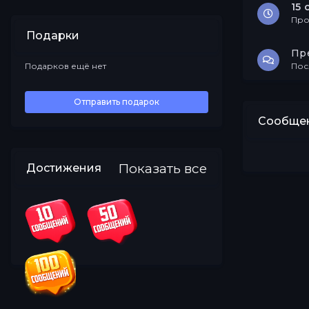
15 
Про
Подарки
Пр
Подарков ещё нет
Пос
Все
Отправить подарок
Сообщен
Показать все
Достижения