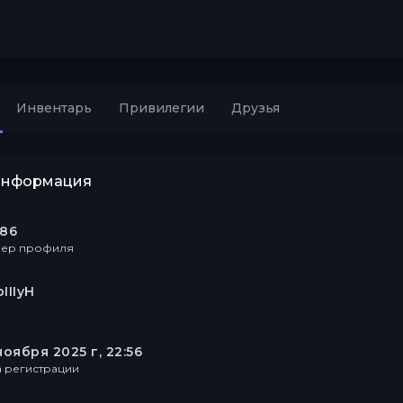
Инвентарь
Привилегии
Друзья
информация
286
ер профиля
IIIyH
ноября 2025 г, 22:56
а регистрации