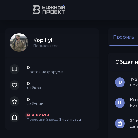
Профиль
KopIIIyH
Пользователь
Общая 
0
Постов на форуме
17
ID
0
Ном
Лайков
0
Kop
Н
Рейтинг
Ник
Не в сети
Последний вход:
3 час. назад
21 
Дат