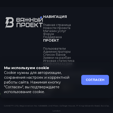
НАВИГАЦИЯ
Главная страница
Новости проекта
Магазин услуг
Форум
Поддержка
ПРОЕКТ
Пользователи
Администраторы
Список банов
Заявки на разбан
Игровая статистика
ИНФОРМАЦИЯ
Мы используем cookie
Cookie нужны для авторизации,
Об обработке персональных данных
Политика конфиденциальности
сохранения настроек и корректной
Оферта
СОГЛАСЕН
Пользовательское соглашение
работы сайта. Нажимая кнопку
"Согласен", вы подтверждаете
использование cookie.
Все системы в порядке
GAMETTI LTD, Registration No. 14348659, 2nd Floor, College House, 17 King Edwards Road, Ruislip,
London