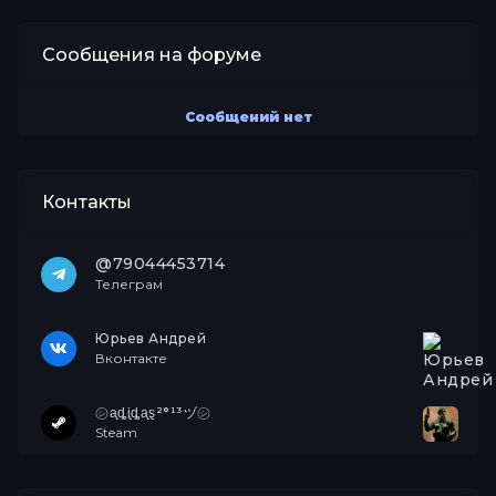
Сообщения на форуме
Сообщений нет
Контакты
@79044453714
Телеграм
Юрьев Андрей
Вконтакте
㋛ᶏȡᶖȡᶏȿ²°¹³ヅ㋛
Steam