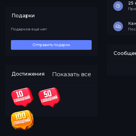
25 
Про
Подарки
Ка
Подарков ещё нет
Пос
Все
Отправить подарок
Сообщен
Показать все
Достижения