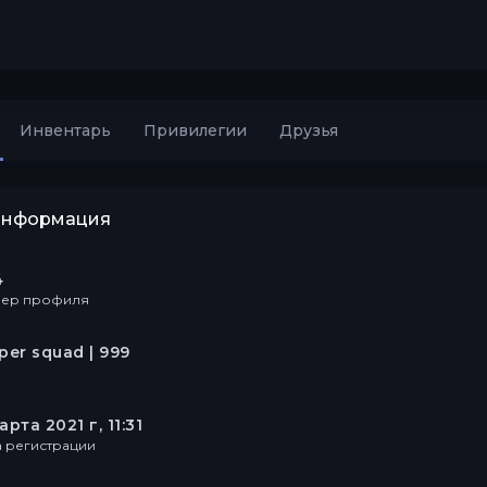
Инвентарь
Привилегии
Друзья
информация
4
ер профиля
per squad | 999
арта 2021 г, 11:31
а регистрации