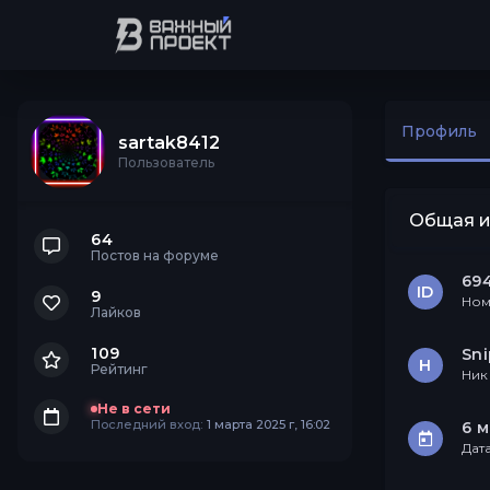
Профиль
sartak8412
Пользователь
Общая 
64
Постов на форуме
69
ID
9
Ном
Лайков
109
Sni
Н
Рейтинг
Ник
Не в сети
Последний вход:
1 марта 2025 г, 16:02
6 м
Дат