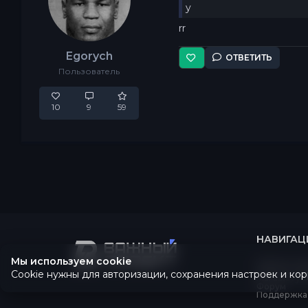
y
rr
Egorych
ОТВЕТИТЬ
Пользователь
10
9
59
НАВИГАЦ
Мы используем cookie
Главная ст
Новости пр
Cookie нужны для авторизации, сохранения настроек и кор
Магазин ус
Форум
Поддержка