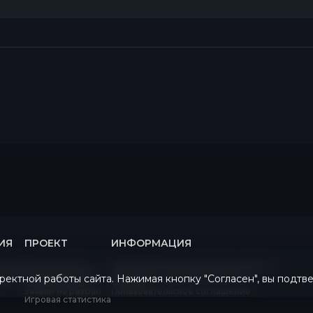
ИЯ
ПРОЕКТ
ИНФОРМАЦИЯ
раница
Пользователи
Об обработке персональных данных
оекта
Администраторы
Политика конфиденциальности
ректной работы сайта. Нажимая кнопку "Согласен", вы подтв
луг
Список банов
Оферта
Заявки на разбан
Пользовательское соглашение
Игровая статистика