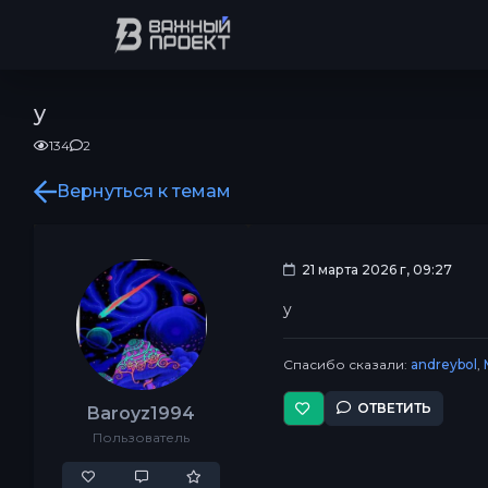
y
134
2
Вернуться к темам
21 марта 2026 г, 09:27
y
Спасибо сказали:
andreybol
,
ОТВЕТИТЬ
Baroyz1994
Пользователь