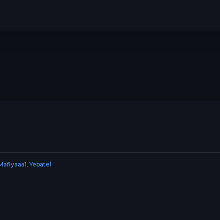
Mafiyaaa1
,
Yebatel