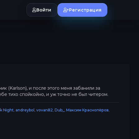
Войти
Регистрация
к (Karlson), и после этого меня забанили за
себе тихо спойкойно, и уж точно не был читером.
k Night
,
andreybol
,
vovan82
,
Dub_
,
Максим Краснопёров
,