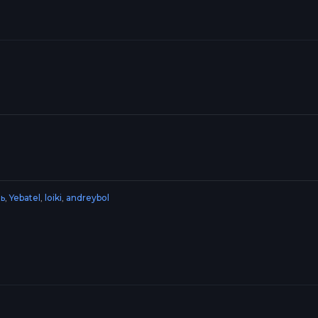
ь
,
Yebatel
,
loiki
,
andreybol