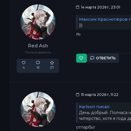
14 марта 2026 г, 23:01
Максим Краснопёров п
)))
ль
Red Ash
Пользователь
ОТВЕТИТЬ
4
15
37
15 марта 2026 г, 11:22
Karlson писал:
День добрый. Полчаса на
читерство, хотя я года 
отпарбьт