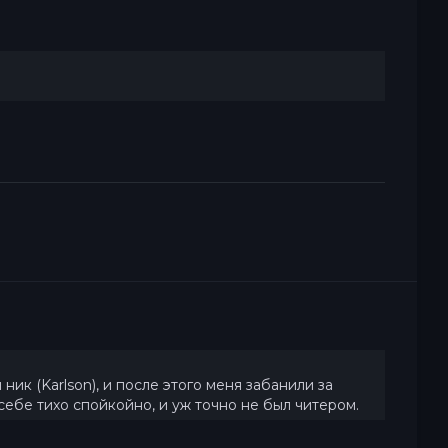
ик (Karlson), и после этого меня забанили за
л себе тихо спойкойно, и уж точно не был читером.