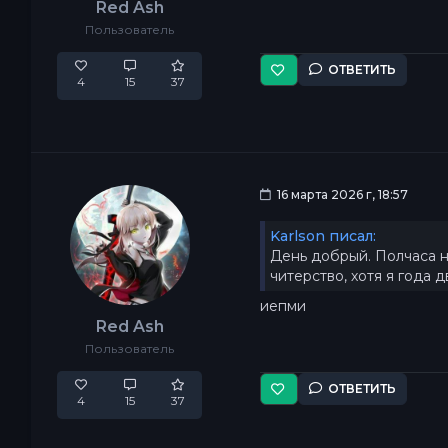
Red Ash
Пользователь
ОТВЕТИТЬ
4
15
37
16 марта 2026 г, 18:57
Karlson писал:
День добрый. Полчаса на
читерство, хотя я года 
иепми
Red Ash
Пользователь
ОТВЕТИТЬ
4
15
37