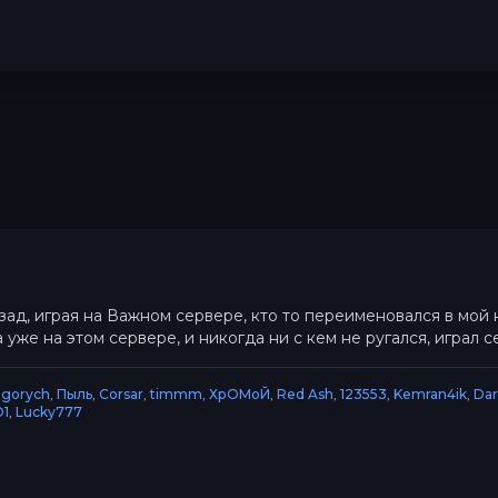
ад, играя на Важном сервере, кто то переименовался в мой ни
а уже на этом сервере, и никогда ни с кем не ругался, играл 
Egorych
,
Пыль
,
Corsar
,
timmm
,
ХрОМоЙ
,
Red Ash
,
123553
,
Kemran4ik
,
Dar
O1
,
Lucky777