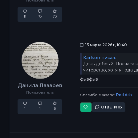
Пользователь
11
18
73
13 марта 2026 г, 10:40
Karlson писал:
День добрый. Полчаса на
читерство, хотя я года 
фывфыв
Данила Лазарев
Пользователь
Спасибо сказали:
Red Ash
ОТВЕТИТЬ
1
1
6