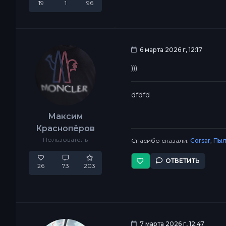
19
1
96
6 марта 2026 г, 12:17
)))
dfdfd
Максим
Краснопёров
Пользователь
Спасибо сказали:
Corsar
,
Пыл
ОТВЕТИТЬ
26
73
203
7 марта 2026 г, 12:47