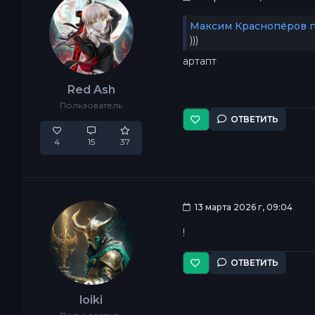
Максим Краснопёров п
)))
артапт
Red Ash
Пользователь
ОТВЕТИТЬ
4
15
37
13 марта 2026 г, 09:04
!
ОТВЕТИТЬ
loiki