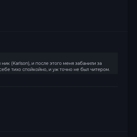
ик (Karlson), и после этого меня забанили за
л себе тихо спойкойно, и уж точно не был читером.