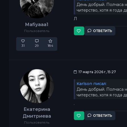
День добрый. Полчаса на
читерство, хотя я года 
Л
Mafiyaaa1
Пользователь
ОТВЕТИТЬ
31
29
184
17 марта 2026 г, 15:27
Karlson писал:
День добрый. Полчаса на
читерство, хотя я года 
.
Екатерина
Дмитриева
ОТВЕТИТЬ
Пользователь