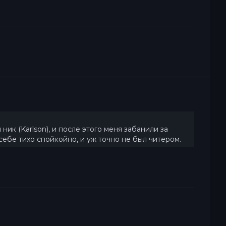
ик (Karlson), и после этого меня забанили за
л себе тихо спойкойно, и уж точно не был читером.