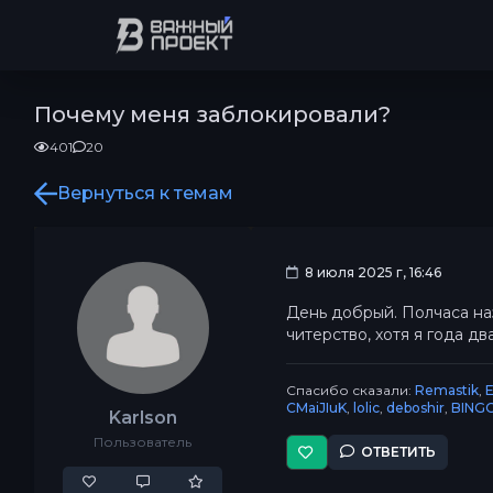
Почему меня заблокировали?
401
20
Вернуться к темам
8 июля 2025 г, 16:46
День добрый. Полчаса наз
читерство, хотя я года дв
Спасибо сказали:
Remastik
,
CMaiJIuK
,
lolic
,
deboshir
,
BING
Karlson
Пользователь
ОТВЕТИТЬ