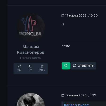
17 марта 2026 г, 10:00
0
dfdfd
Максим
Краснопёров
Пользователь
ОТВЕТИТЬ
26
73
203
17 марта 2026 г, 11:27
Karlson писал: