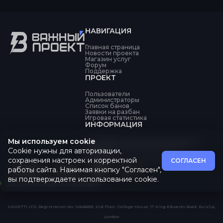
НАВИГАЦИЯ
Главная страница
Новости проекта
Магазин услуг
Форум
Поддержка
ПРОЕКТ
Пользователи
Администраторы
Список банов
Заявки на разбан
Игровая статистика
ИНФОРМАЦИЯ
Мы используем cookie
Об обработке персональных данных
Политика конфиденциальности
Cookie нужны для авторизации,
Оферта
Пользовательское соглашение
сохранения настроек и корректной
СОГЛАСЕН
работы сайта. Нажимая кнопку "Согласен",
вы подтверждаете использование cookie.
Все системы в порядке
GAMETTI LTD, Registration No. 14348659, 2nd Floor, College House, 17 King Edwards Road, Ruislip,
London