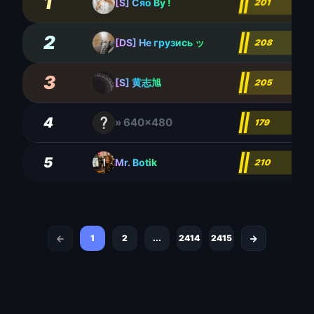
1
[S] Сяо Ву !
201
2
[DS] Не грузись ッ
208
3
[S] 黄志旭
205
4
» 640x480
179
5
Mr. Botik
210
1
2
...
2414
2415