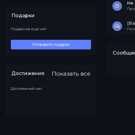
Не 
Про
Подарки
[В
Подарков ещё нет
Пос
Все
Отправить подарок
Сообщен
Показать все
Достижения
Достижений нет