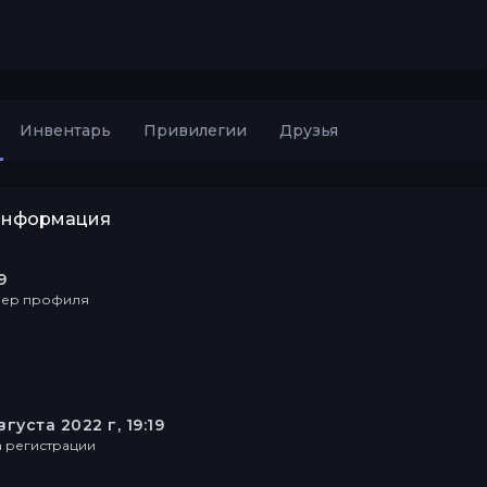
Инвентарь
Привилегии
Друзья
информация
9
ер профиля
вгуста 2022 г, 19:19
а регистрации