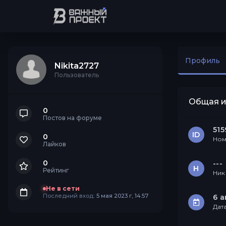
Профиль
Nikita2727
Пользователь
Общая 
0
Постов на форуме
515
ID
0
Ном
Лайков
0
---
Н
Рейтинг
Ник
Не в сети
Последний вход:
5 мая 2023 г, 14:57
6 а
Дат