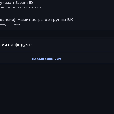
указан Steam ID
вел на серверах проекта
акансия]: Администратор группы ВК
ледняя тема
ия на форуме
Сообщений нет