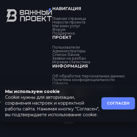
НАВИГАЦИЯ
Главная страница
Новости проекта
Магазин услуг
Форум
Поддержка
ПРОЕКТ
Пользователи
Администраторы
Список банов
Заявки на разбан
Игровая статистика
ИНФОРМАЦИЯ
Об обработке персональных данных
Политика конфиденциальности
Оферта
Пользовательское соглашение
Мы используем cookie
Cookie нужны для авторизации,
Все системы в порядке
сохранения настроек и корректной
СОГЛАСЕН
работы сайта. Нажимая кнопку "Согласен",
вы подтверждаете использование cookie.
GAMETTI LTD, Registration No. 14348659, 2nd Floor, College House, 17 King Edwards Road, Ruislip,
London