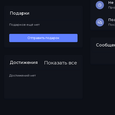
Не 
Про
Подарки
По
Подарков ещё нет
Пос
Все
Отправить подарок
Сообщен
Показать все
Достижения
Достижений нет