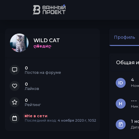
Профиль
WILD CAT
ღЛедиღ
Общая 
0
Постов на форуме
4
ID
0
Ном
Лайков
0
---
Н
Рейтинг
Ник
Не в сети
Последний вход:
4 ноября 2020 г, 10:52
1 н
Дат