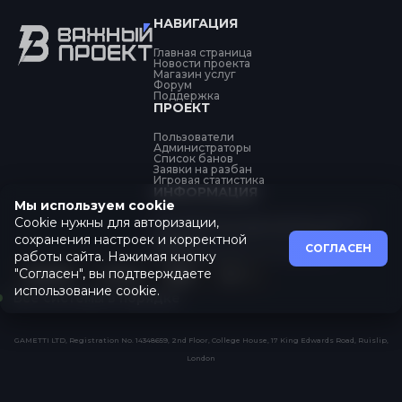
НАВИГАЦИЯ
Главная страница
Новости проекта
Магазин услуг
Форум
Поддержка
ПРОЕКТ
Пользователи
Администраторы
Список банов
Заявки на разбан
Игровая статистика
ИНФОРМАЦИЯ
Мы используем cookie
Cookie нужны для авторизации,
Об обработке персональных данных
Политика конфиденциальности
сохранения настроек и корректной
Оферта
СОГЛАСЕН
Пользовательское соглашение
работы сайта. Нажимая кнопку
"Согласен", вы подтверждаете
использование cookie.
Все системы в порядке
GAMETTI LTD, Registration No. 14348659, 2nd Floor, College House, 17 King Edwards Road, Ruislip,
London