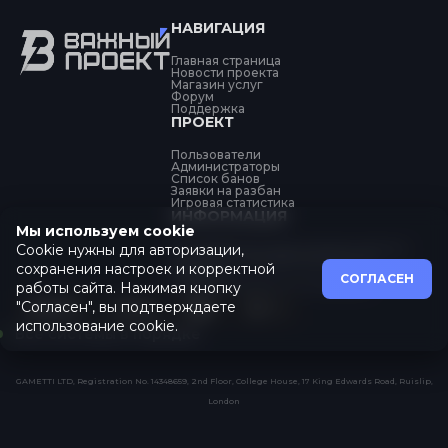
НАВИГАЦИЯ
Главная страница
Новости проекта
Магазин услуг
Форум
Поддержка
ПРОЕКТ
Пользователи
Администраторы
Список банов
Заявки на разбан
Игровая статистика
ИНФОРМАЦИЯ
Мы используем cookie
Cookie нужны для авторизации,
Об обработке персональных данных
Политика конфиденциальности
сохранения настроек и корректной
Оферта
СОГЛАСЕН
Пользовательское соглашение
работы сайта. Нажимая кнопку
"Согласен", вы подтверждаете
использование cookie.
Все системы в порядке
GAMETTI LTD, Registration No. 14348659, 2nd Floor, College House, 17 King Edwards Road, Ruislip,
London