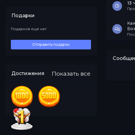
13 
Про
Подарки
Как
Бо
Подарков ещё нет
Все
Пос
Отправить подарок
Сообщен
Показать все
Достижения