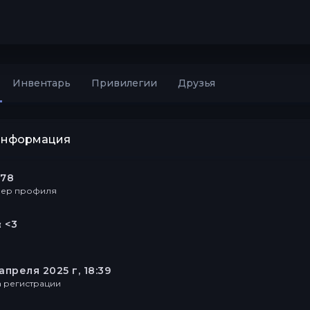
Инвентарь
Привилегии
Друзья
информация
978
ер профиля
α <3
апреля 2025 г, 18:39
а регистрации