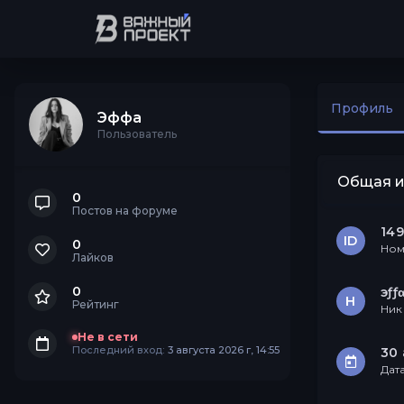
Профиль
Эффа
Пользователь
Общая 
0
Постов на форуме
14
ID
0
Ном
Лайков
0
эƒƒ
Н
Рейтинг
Ник
Не в сети
Последний вход:
3 августа 2026 г, 14:55
30 
Дат