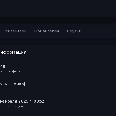
Инвентарь
Привилегии
Друзья
информация
245
ер профиля
AV-ALL-очка]
февраля 2025 г, 09:52
а регистрации