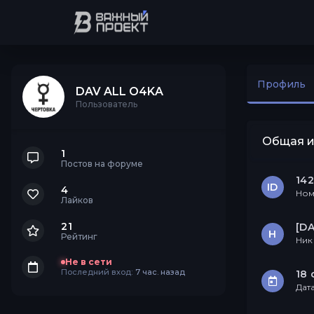
Профиль
DAV ALL O4KA
Пользователь
Общая 
1
Постов на форуме
14
ID
4
Ном
Лайков
21
[D
Н
Рейтинг
Ник
Не в сети
Последний вход:
7 час. назад
18 
Дат