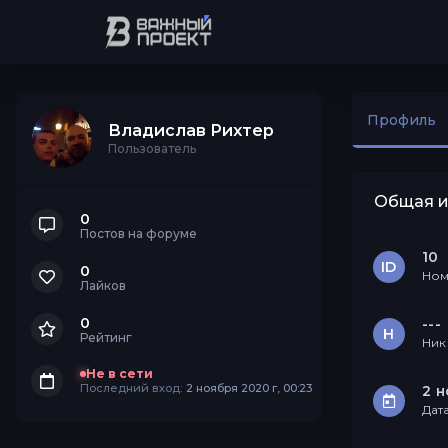
Профиль
Владислав Рихтер
Пользователь
Общая 
0
Постов на форуме
10
ID
0
Ном
Лайков
0
---
Н
Рейтинг
Ник
Не в сети
Последний вход:
2 ноября 2020 г, 00:23
2 н
Дат