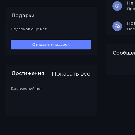
Не 
Про
Подарки
По
Подарков ещё нет
Пос
Все
Отправить подарок
Сообщен
Показать все
Достижения
Достижений нет