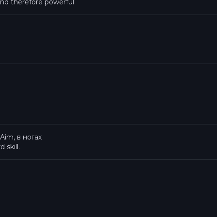
and therefore powerful
 Aim, в ногах
skill.