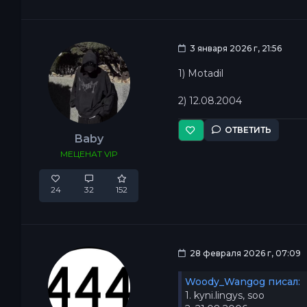
3 января 2026 г, 21:56
1) Motadil
2) 12.08.2004
ОТВЕТИТЬ
Baby
МЕЦЕНАТ VIP
24
32
152
28 февраля 2026 г, 07:09
Woody_Wangog писал:
1. kyni.lingys, soo