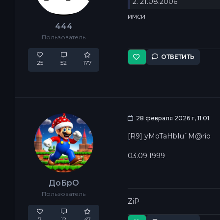
2. 21.08.2006
имси
444
Пользователь
ОТВЕТИТЬ
25
52
177
28 февраля 2026 г, 11:01
[R9] yMoTaHbIu`M@rio
03.09.1999
ДоБрО
Пользователь
ZiP
7
12
47