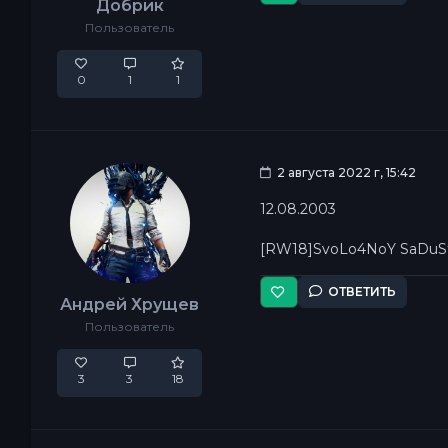
Добрик
Пользователь
0
1
1
2 августа 2022 г, 15:42
12.08.2003
[RW18]SvoLo4NoY SaDuS
ОТВЕТИТЬ
Андрей Хрущев
Пользователь
3
3
18