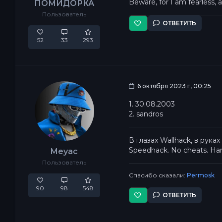
Beware, for I am fearless, 
ПОМИДОРКА
Пользователь
ОТВЕТИТЬ
52
33
293
6 октября 2023 г, 00:25
1. 30.08.2003
2. sandros
В глазах Wallhack, в руках
Speedhack. No cheats. Hard 
Meyac
Пользователь
Спасибо сказали:
Permosk
90
98
548
ОТВЕТИТЬ