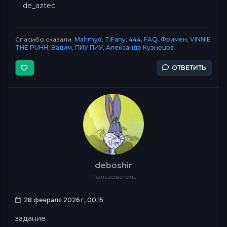
de_aztec.
Спасибо сказали:
Mahmyd
,
TiFany
,
444
,
FAQ. Фримен
,
VINNIE
THE PUHH
,
Вадим
,
ПИУ ПИУ
,
Александр Кузнецов
ОТВЕТИТЬ
deboshir
Пользователь
28 февраля 2026 г, 00:15
задание