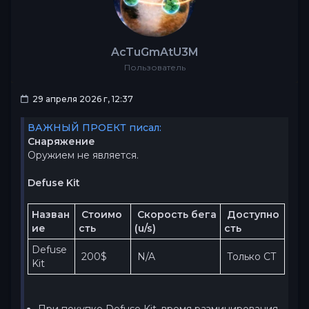
AcTuGmAtU3M
Пользователь
29 апреля 2026 г, 12:37
ВАЖНЫЙ ПРОЕКТ писал:
Снаряжение
Оружием не является.
Defuse Kit
Назван
 Стоимо
 Cкорость бега 
 Доступно
ие
сть 
(u/s)
сть
Defuse 
 200$ 
 N/A
 Только CT
Kit