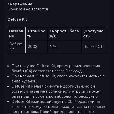
Снаряжение
Оружием не является.
Defuse Kit
Назван
 Стоимос
 Cкорость бега 
 Доступно
ие
ть 
(u/s)
сть
Defuse 
 200$ 
 N/A
 Только CT
Kit
При покупке Defuse Kit, время разминирования
бомбы (С4) составляет всего 5 секунд.
При наличии Defuse Kit, слева находится иконка в
виде кусачек.
Defuse Kit нельзя скинуть («дропнуть»), но он
остается на земле после смерти игрока и может
быть поднят союзником абсолютно бесшумно.
Defuse Kit взаимодействует с CLIP брашами на
картах, по этому он может находиться на них после
смерти игрока. Яркий пример: мост на карте