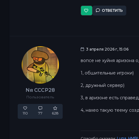
ОТВЕТИТЬ
3 апреля 2026 г, 15:06
вопсе не хуйня аризона 
1, обшительные игроки)
2, дружный сервер)
Nя СССР28
Пользователь
3, в аризоне есть справе
4, нахео такую теему соз
110
77
628
Спасибо сказали:
Luna
,
HMBL