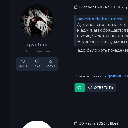
12 апреля 2024 г, 10:50
, о
navernoekatura писал:
Админов спрашивают он
к админам обращаются 
в конце концов дают пр
Неадекватные админы d
qwetrax
Надо было хоть по-адеква
Пользователь
400
239
2239
Спасибо сказали:
qwinkiii
,
KO
ОТВЕТИТЬ
30 марта 2026 г, 18:42