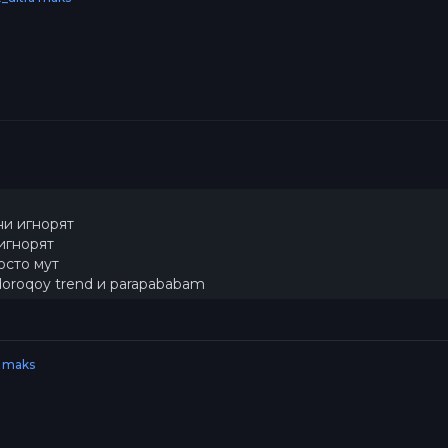
и игнорят
игнорят
осто мут
oroqoy trend и parapababam
 maks