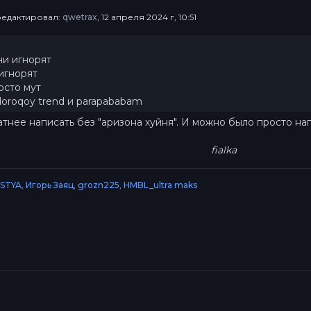
тредактировал:
qwetrax
, 12 апреля 2024 г, 10:51
и игнорят
игнорят
осто мут
oroqoy trend и parapababam
тнее написать без "аризона хуйня". И можно было просто нап
fialka
STYA
,
Игорь Заяц
,
grozn225
,
HMBL_ultra maks