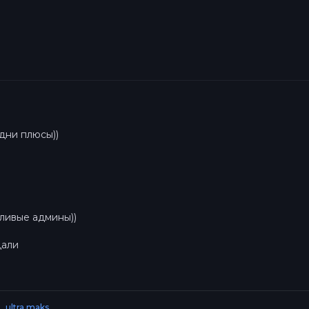
одни плюсы))
дливые админы))
дали
_ultra maks