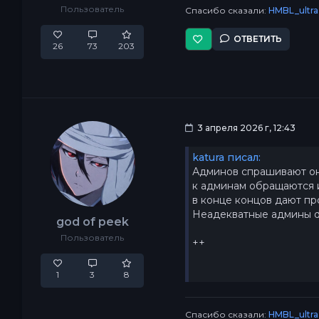
Пользователь
Спасибо сказали:
HMBL_ultra
ОТВЕТИТЬ
26
73
203
3 апреля 2026 г, 12:43
katura писал:
Админов спрашивают он
к админам обращаются 
в конце концов дают пр
Неадекватные админы d
god of peek
Пользователь
++
1
3
8
Спасибо сказали:
HMBL_ultra