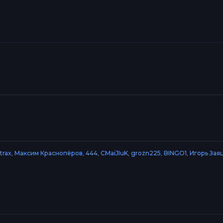
trax
,
Максим Краснопёров
,
444
,
CMaiJIuK
,
grozn225
,
BINGO1
,
Игорь Зая