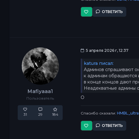
ОТВЕТИТЬ
5 апреля 2026 г, 12:37
katura писал:
Админов спрашивают он
к админам обращаются 
в конце концов дают пр
Неадекватные админы d
Mafiyaaa1
О
Пользователь
Спасибо сказали:
HMBL_ultra
31
29
184
ОТВЕТИТЬ