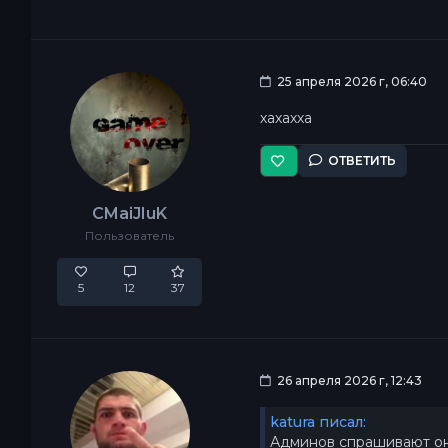
25 апреля 2026 г, 06:40
хахахха
ОТВЕТИТЬ
CMaiJIuK
Пользователь
5
12
37
26 апреля 2026 г, 12:43
katura писал:
Админов спрашивают он