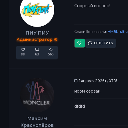
Спорный вопрос!
Спасибо сказали:
HMBL_ultra
ПИУ ПИУ
Администратор ♔
ОТВЕТИТЬ
99
68
563
1 апреля 2026 г, 07:15
норм сервак
dfdfd
Максим
Краснопёров