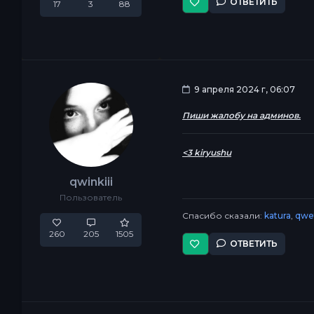
ОТВЕТИТЬ
17
3
88
9 апреля 2024 г, 06:07
Пиши жалобу на админов.
<3 kiryushu
qwinkiii
Пользователь
Спасибо сказали:
katura
,
qwe
260
205
1505
ОТВЕТИТЬ