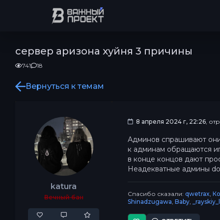
сервер аризона хуйня 3 причины
741
18
Вернуться к темам
8 апреля 2024 г, 22:26
, от
Админов спрашивают они
к админам обращаются и
в конце концов дают про
Неадекватные админы dor
katura
Спасибо сказали:
qwetrax
,
К
Вечный бан
Shinadzugawa
,
Baby
,
_rayskiy_