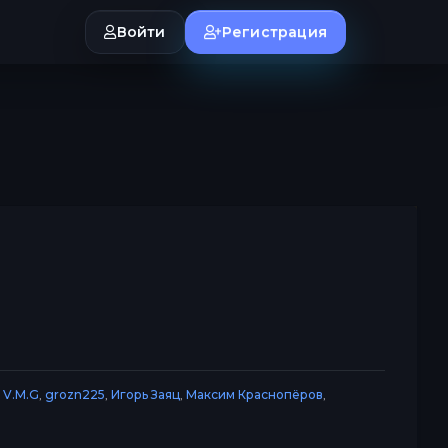
Войти
Регистрация
,
V.M.G
,
grozn225
,
Игорь Заяц
,
Максим Краснопёров
,