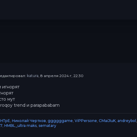
редактировал:
katura
, 8 апреля 2024 г, 22:30
 игнорят
гнорят
сто мут
oqoy trend и parapababam
оНТрЕ
,
Николай Чертков
,
ggggggame
,
ViPPersone
,
CMaiJIuK
,
andreybol
l7
,
HMBL_ultra maks
,
sematary