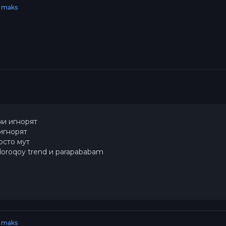
 maks
и игнорят
игнорят
осто мут
oroqoy trend и parapababam
 maks