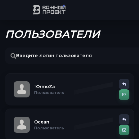
ПОЛЬЗОВАТЕЛИ
fOrmoZa
Пользователь
Ocean
Пользователь