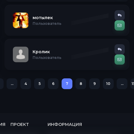
мотылек
Пользователь
Кролик
Пользователь
...
4
5
6
7
8
9
10
...
1
ИЯ
ПРОЕКТ
ИНФОРМАЦИЯ