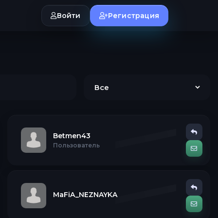
Войти
Регистрация
Betmen43
Пользователь
MaFiA_NEZNAYKA