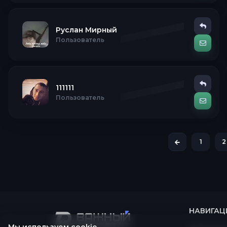
Руслан Мирный
Пользователь
111111
Пользователь
1
2
НАВИГАЦ