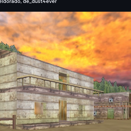
ldorado, de_dust4ever