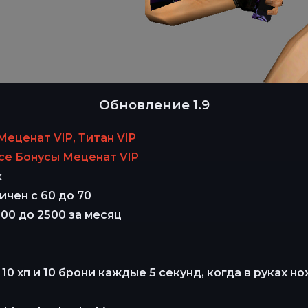
Обновление 1.9
еценат VIP, Титан VIP
се Бонусы Меценат VIP
к
чен с 60 до 70
00 до 2500 за месяц
0 хп и 10 брони каждые 5 секунд, когда в руках но