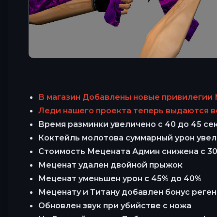
В магазин Добавлены новые привилегии М
Леди нашего проекта теперь выдаются в
Время разминки увеличено с 40 до 45 се
Коктейль молотова суммарный урон увели
Стоимость Мецената Админ снижена с 30
Меценат удален двойной прыжок
Меценат уменьшен урон с 45% до 40%
Меценату и Титану добавлен бонус реген 1
Обновлен звук при убийстве с ножа