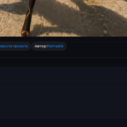
овости проекта
Автор:
Remastik