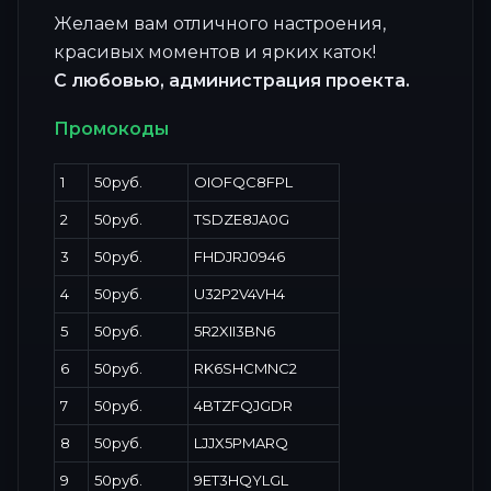
Желаем вам отличного настроения,
красивых моментов и ярких каток!
С любовью, администрация проекта.
Промокоды
1
50руб.
OIOFQC8FPL
2
50руб.
TSDZE8JA0G
3
50руб.
FHDJRJ0946
4
50руб.
U32P2V4VH4
5
50руб.
5R2XII3BN6
6
50руб.
RK6SHCMNC2
7
50руб.
4BTZFQJGDR
8
50руб.
LJJX5PMARQ
9
50руб.
9ET3HQYLGL