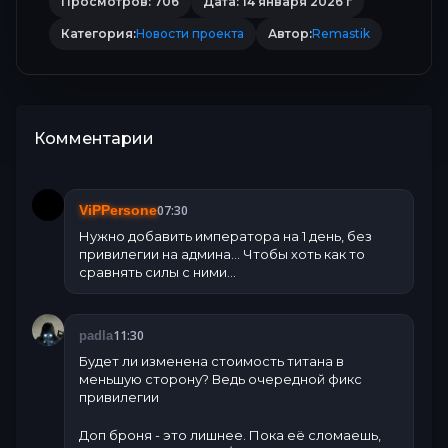
Просмотров: 706
Дата: 14 января 2026 г
Категория:
Новости проекта
Автор:
Remastik
Комментарии
07:30
ViPPersone
Нужно добавить императора на 1 день, без
привилегии на админа... Чтобы хоть как то
сравнять силы с ними...
11:30
padla
Будет ли изменена стоимость титана в
меньшую сторону? Ведь очередной фикс
привилегии
Доп броня - это лишнее. Пока её сломаешь,