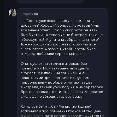
17:08
krupa
На броню уже жаловались - зачем опять
добавили? Хороший вопрос, на который мы
все знаем ответ. Плюс к скорости: он и так
был быстрый, а теперь ещё быстрее. Так ещё
и бесшумный! А у титана забрали - для чего?
Тоже хороший вопрос, на который мы все
знаем ответ. А взамен, чтобы потом была
отмазка, добавили херни в магазин.
Опять усложняют жизнь игрокам без
привилегий. Их и так гранатами щемят,
скоростью и двойным прыжком. А с
некоторыми привилегиями и оружием
персональным вообще отлетают за два
выстрела, так как урон под 60. А императорке
броню возвращают - и так даже на меценатке
с калаша не убьешь в голову сразу.
Хотелось бы, чтобы «Ремастик» (админ)
вспомнил и про обычных игроков. И так цены
выше некуда, зато сервера лагают, и читеры в