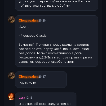
урон где-то теряется/ не считается. В итоге
не 1 выстрел тратишь, а обойму
20:20
Chupacabra
Идея :
4й сервер Classic
Закрытый. Покупать права входа на сервер
где все по стандарту как было 20 лет назад
без допов. Только косметические допы
(модельки и тд). 2-3к в месяц за права игры на
закрытом сервере как абонемент.
20:17
Chupacabra
Pay to Win!
17:13
Lera
Вкратце, обнова - залупа полная.