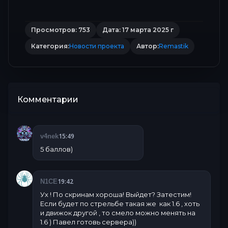
Просмотров: 753
Дата: 17 марта 2025 г
Категория:
Новости проекта
Автор:
Remastik
Комментарии
15:49
v4nek
5 баллов)
19:42
N1CE
Ух ! По скринам хороша! Выйдет? Затестим!
Если будет по стрельбе такая же как 1.6 , хоть
и движок другой , то смело можно менять на
1.6 ) Павел готовь сервера))