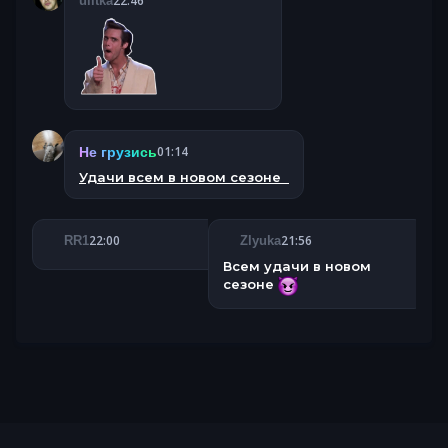
22:46
ulitka
01:14
Не грузись
Удачи всем в новом сезоне
22:00
21:56
RR1
Zlyuka
Всем удачи в новом
сезоне