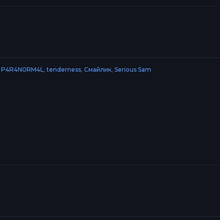
,
P4R4N0RM4L
,
tenderness
,
Смайлик
,
Serious Sam