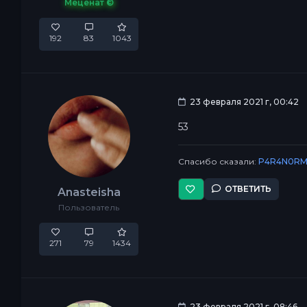
Меценат ©
192
83
1043
23 февраля 2021 г, 00:42
53
Спасибо сказали:
P4R4N0RM
ОТВЕТИТЬ
Anasteisha
Пользователь
271
79
1434
23 февраля 2021 г, 08:46