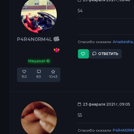
54
P4R4N0RM4L
Спасибо сказали:
Anasteisha
ОТВЕТИТЬ
Меценат ©
192
83
1043
23 февраля 2021 г, 09:05
55
Спасибо сказали:
P4R4N0RM