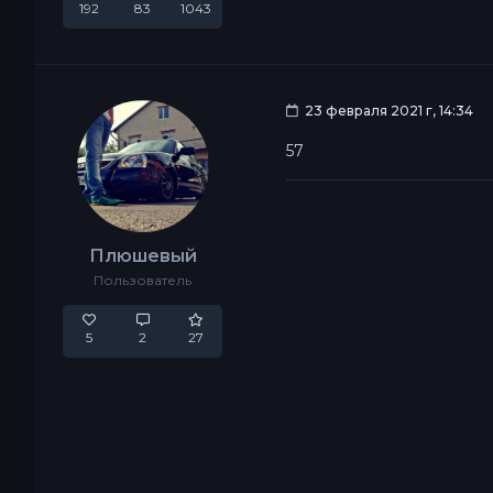
192
83
1043
23 февраля 2021 г, 14:34
57
Плюшевый
Пользователь
5
2
27