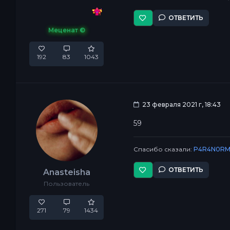
ОТВЕТИТЬ
Меценат ©
192
83
1043
23 февраля 2021 г, 18:43
59
Спасибо сказали:
P4R4N0RM
ОТВЕТИТЬ
Anasteisha
Пользователь
271
79
1434