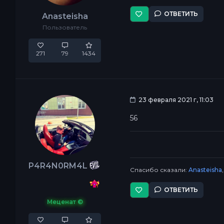
ОТВЕТИТЬ
Anasteisha
Пользователь
271
79
1434
23 февраля 2021 г, 11:03
56
P4R4N0RM4L
Спасибо сказали:
Anasteisha
ОТВЕТИТЬ
Меценат ©