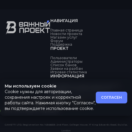
НАВИГАЦИЯ
Главная страница
Новости проекта
Магазин услуг
Форум
Поддержка
ПРОЕКТ
Пользователи
Администраторы
Список банов
Заявки на разбан
Игровая статистика
ИНФОРМАЦИЯ
Мы используем cookie
Об обработке персональных данных
Политика конфиденциальности
Cookie нужны для авторизации,
Оферта
Пользовательское соглашение
сохранения настроек и корректной
СОГЛАСЕН
работы сайта. Нажимая кнопку "Согласен",
вы подтверждаете использование cookie.
Все системы в порядке
GAMETTI LTD, Registration No. 14348659, 2nd Floor, College House, 17 King Edwards Road, Ruislip,
London