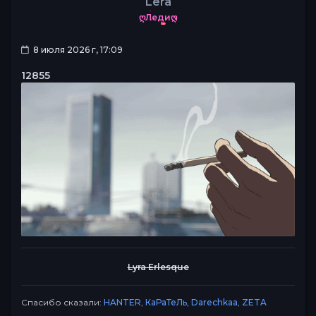
Lera
ღЛедиღ
8 июля 2026 г, 17:09
12855
Lyra Erlesque
Спасибо сказали:
HANTER
,
КаРаТеЛь
,
Darechkaa
,
ZETA