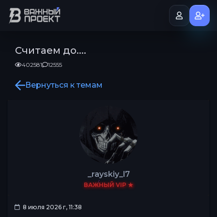
Считаем до....
402581
12555
Вернуться к темам
_rayskiy_l7
ВАЖНЫЙ VIP ★
8 июля 2026 г, 11:38