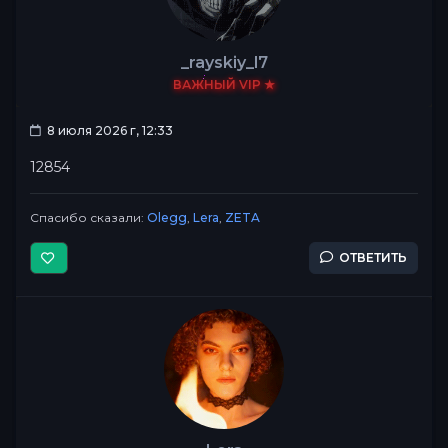
_rayskiy_l7
ВАЖНЫЙ VIP ★
8 июля 2026 г, 12:33
12854
Спасибо сказали:
Olegg
,
Lera
,
ZETA
ОТВЕТИТЬ