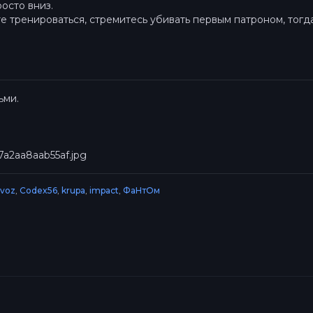
росто вниз.
е тренироваться, стремитесь убивать первым патроном, тогд
ьми.
voz
,
Codex56
,
krupa
,
impact
,
ФаНтОм