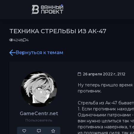
ТЕХНИКА СТРЕЛЬБЫ ИЗ АК-47
4248
4
Вернуться к темам
26 апреля 2022 г, 21:12
Ну теперь пришло время
противник.
Стрельба из Ак-47 бывает
1. Если противник находит
GameCentr.net
Одиночными патронами - к
Пользователь
вам нужно целиться так 
противника наверняка, т.
из положения сидя, так к