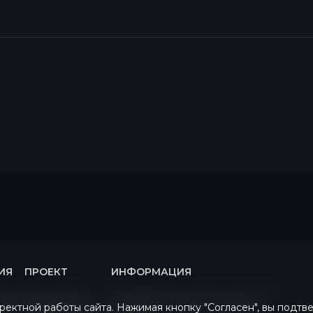
ИЯ
ПРОЕКТ
ИНФОРМАЦИЯ
раница
Пользователи
Об обработке персональных данных
оекта
Администраторы
Политика конфиденциальности
ректной работы сайта. Нажимая кнопку "Согласен", вы подтв
луг
Список банов
Оферта