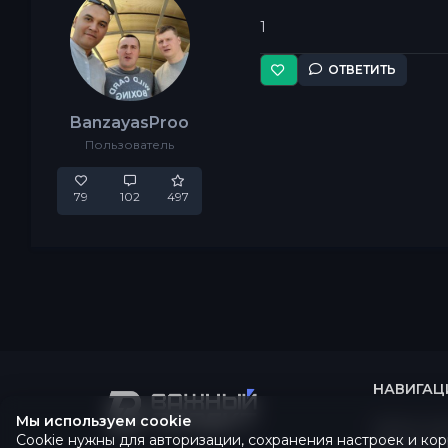
1
ОТВЕТИТЬ
BanzayasProo
Пользователь
79
102
497
НАВИГАЦ
Мы используем cookie
Главная ст
Новости пр
Cookie нужны для авторизации, сохранения настроек и кор
Магазин ус