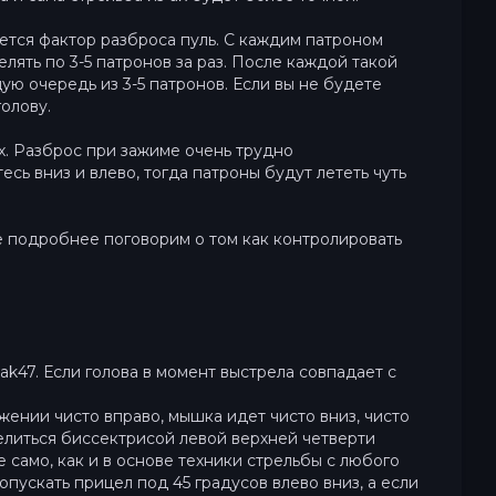
яется фактор разброса пуль. С каждим патроном
ять по 3-5 патронов за раз. После каждой такой
ю очередь из 3-5 патронов. Если вы не будете
олову.
ях. Разброс при зажиме очень трудно
есь вниз и влево, тогда патроны будут лететь чуть
те подробнее поговорим о том как контролировать
ak47. Если голова в момент выстрела совпадает с
жении чисто вправо, мышка идет чисто вниз, чисто
 целиться биссектрисой левой верхней четверти
е само, как и в основе техники стрельбы с любого
опускать прицел под 45 градусов влево вниз, а если