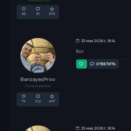
63
61
376
25 мая 2026 г, 16:14
бот
ОТВЕТИТЬ
BanzayasProo
Пользователь
79
102
497
25 мая 2026 г, 16:14