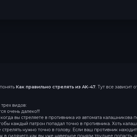
 понять
Как правильно стрелять из AK-47
. Тут все зависит 
 трех видов:
ся очень далеко!!!
огда вы стреляете в противника из автомата калашникова по
чтобы каждый патрон попадал точно в противника. Хоть калаш
е стрелять нужно точно в голову. Если ваш противник находи
ак в сидячего как вы уже наверное поняли труднее попасть, д