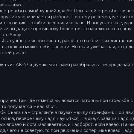
истанциях.
вид стрельбы самый лучший для Ak. При такой стрельбе появл
 оружия увеличивается разброс. Поэтому рекомендуется стрел
ть позицию - отойти влево или вправо. И выпускать следующу
амым вы дадите противнику более точно нацелиться на вашу г
 это Spray
льбы лучше не использовать, разве что на ближних дистанци
ятно как он может себя повести. Но если уже зажали, то цельт
рхней риске.
лять из AK-47 я думаю мы с вами разобрались. Теперь давай
прицел. Там где отметка 45, ложатся патроны при стрельбе с 
 то получается Head shot .
бы с калаша – стреляйте в паузах между стрейфами. При дви
а основ, первое чему надо научиться). Также, с калаша надо
сь вправо и останавливаетесь, и наоборот, если влево. (Такж
идя, чего не советую, то при движении соперника влево надо 