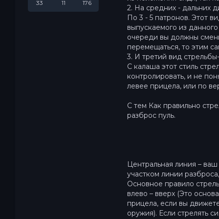
33
11
176
2. На средних - дальних д
По 3 - 5 патронов. Этот 
выпускаемого из данного
очереди вы должны смени
перемещаться, то этим с
3. И третий вид стрельбы-
С калаша этот стиль стре
контролировать, и не пон
левее прицела, или по ве
С тем Как правильно стре
разброс пуль.
Центральная линия – ваш 
участком линии разброса,
Основное правило стрель
влево – вверх (Это основ
прицела, если вы движете
оружия). Если стрелять с