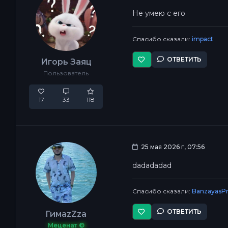
Не умею с его
Спасибо сказали:
impact
ОТВЕТИТЬ
Игорь Заяц
Пользователь
17
33
118
25 мая 2026 г, 07:56
dadadadad
Спасибо сказали:
BanzayasP
ОТВЕТИТЬ
ГимаzZza
Меценат ©