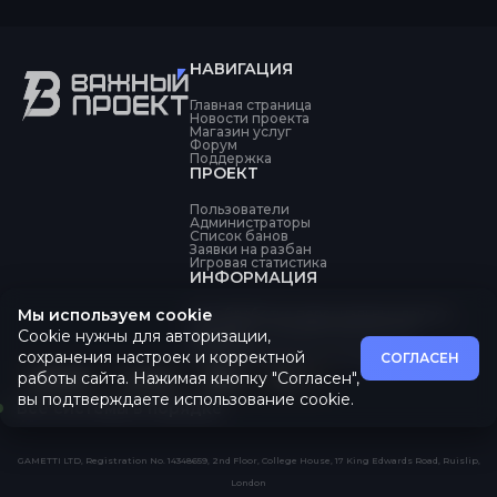
НАВИГАЦИЯ
Главная страница
Новости проекта
Магазин услуг
Форум
Поддержка
ПРОЕКТ
Пользователи
Администраторы
Список банов
Заявки на разбан
Игровая статистика
ИНФОРМАЦИЯ
Мы используем cookie
Об обработке персональных данных
Политика конфиденциальности
Cookie нужны для авторизации,
Оферта
Пользовательское соглашение
сохранения настроек и корректной
СОГЛАСЕН
работы сайта. Нажимая кнопку "Согласен",
вы подтверждаете использование cookie.
Все системы в порядке
GAMETTI LTD, Registration No. 14348659, 2nd Floor, College House, 17 King Edwards Road, Ruislip,
London