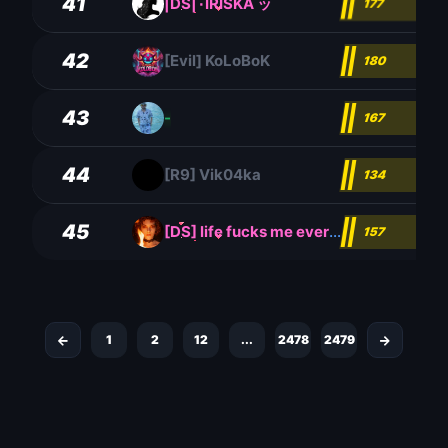
41
|DS|٠IRISKA ッ
177
42
[Evil] KoLoBoK
180
43
-
167
44
[R9] Vik04ka
134
45
[DS] life fucks me everyday
157
1
2
12
...
2478
2479