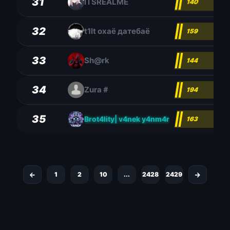
31
ITSREALME
140
32
t1lt охаё датебаё
159
33
Sh@rk
144
34
Zura＃
194
35
Brot4lity| v4nek y4nm4r
163
1
2
10
...
2428
2429