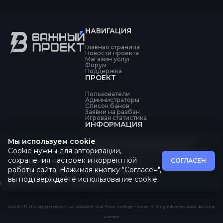
НАВИГАЦИЯ
Главная страница
Новости проекта
Магазин услуг
Форум
Поддержка
ПРОЕКТ
Пользователи
Администраторы
Список банов
Заявки на разбан
Игровая статистика
ИНФОРМАЦИЯ
Мы используем cookie
Об обработке персональных данных
Политика конфиденциальности
Cookie нужны для авторизации,
Оферта
Пользовательское соглашение
сохранения настроек и корректной
СОГЛАСЕН
работы сайта. Нажимая кнопку "Согласен",
вы подтверждаете использование cookie.
Все системы в порядке
GAMETTI LTD, Registration No. 14348659, 2nd Floor, College House, 17 King Edwards Road, Ruislip,
London