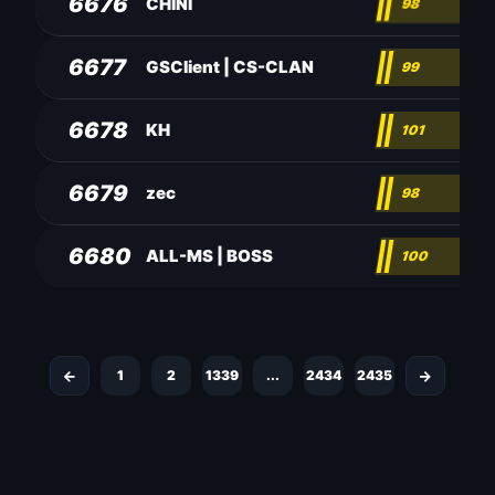
6676
CHINI
98
6677
GSClient | CS-CLAN
99
6678
KH
101
6679
zec
98
6680
ALL-MS | BOSS
100
1
2
1339
...
2434
2435